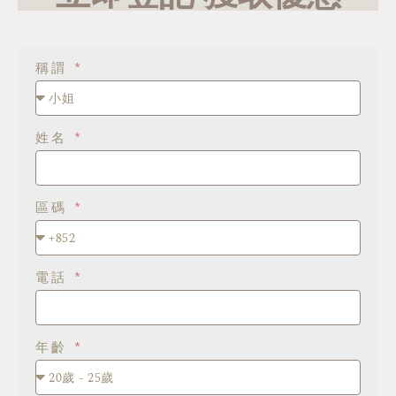
稱謂
姓名
區碼
電話
年齡