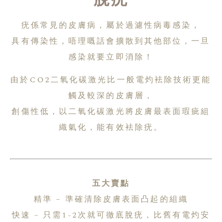
疣係常見的皮膚病，屬於過濾性病毒感染，
具有傳染性，唔理嘅話會擴散到其他部位，一旦
感染就要立即消除！
由於CO2二氧化碳激光比一般電灼袪除技術更能
觸及較深的皮膚層，
創傷性低，以二氧化碳激光將皮膚最表面瑕疵組
織氣化，能有效袪除疣。
五大賣點
精準 – 準確清除皮膚表面凸起的組織
快速 – 只需1-2次就可徹底脫疣，比舊有電灼安