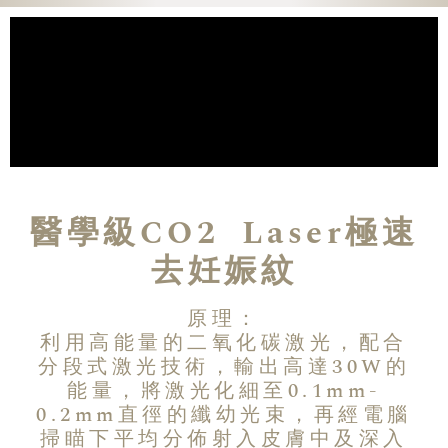
醫學級CO2 Laser極速
去妊娠紋
原理：
利用高能量的二氧化碳激光，配合
分段式激光技術，輸出高達30W的
能量，將激光化細至0.1mm-
0.2mm直徑的纖幼光束，再經電腦
掃瞄下平均分佈射入皮膚中及深入