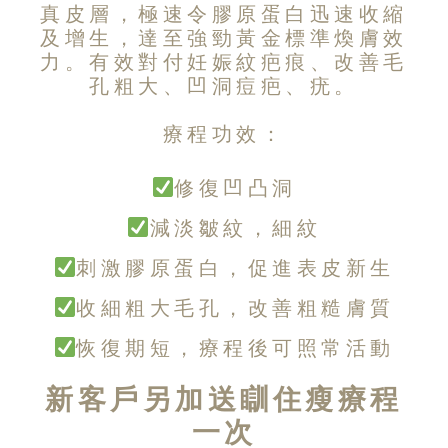
真皮層，極速令膠原蛋白迅速收縮
及增生，達至強勁黃金標準煥膚效
力。有效對付妊娠紋疤痕、改善毛
孔粗大、凹洞痘疤、疣。
療程功效：
修復凹凸洞
減淡皺紋，細紋
刺激膠原蛋白，促進表皮新生
收細粗大毛孔，改善粗糙膚質
恢復期短，療程後可照常活動
新客戶另加送瞓住瘦療程
一次