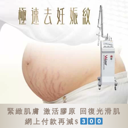
緊緻肌膚 激活膠原 回復光滑肌
網上付款再減$