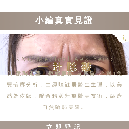
小編真實見證
RNC Medical Aesthetic
以
微調走塑、拒絕膠樣
為宗旨，1對1免
費輪廓分析，由經驗註册醫生主理，以美
感為依歸，配合精湛無痕醫美技術，締造
自然輪廓美學。
立即登記