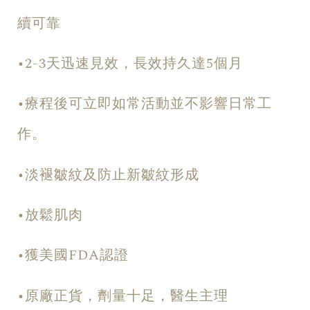
續可靠
•2-3天迅速見效，長效持久達5個月
•療程後可立即如常活動並不影響日常工
作。
•淡褪皺紋及防止新皺紋形成
•放鬆肌肉
•獲美國FDA認證
•原廠正貨，劑量十足，醫生主理