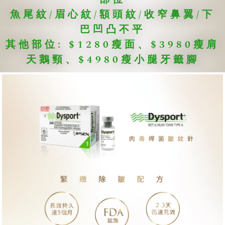
魚尾紋/眉心紋/額頭紋/收窄鼻翼/下
巴凹凸不平
其他部位: $1280瘦面、$3980瘦肩
天鵝頸、$4980瘦小腿牙籤腳