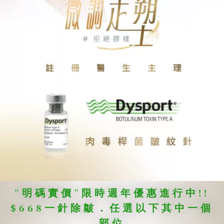
"明碼實價"限時週年優惠進行中!!
$668一針除皺．任選以下其中一個
部位