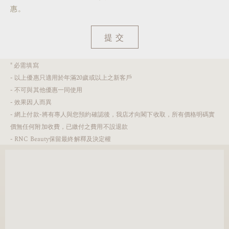
惠。
提交
* 必需填寫
- 以上優惠只適用於年滿20歲或以上之新客戶
- 不可與其他優惠一同使用
- 效果因人而異
- 網上付款-將有專人與您預約確認後，我店才向閣下收取，所有價格明碼實
價無任何附加收費，已繳付之費用不設退款
- RNC Beauty保留最終解釋及決定權