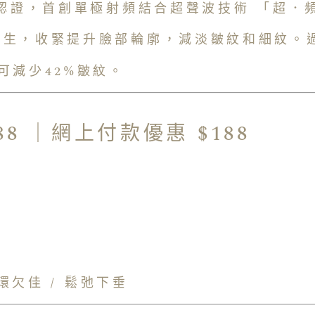
威認證，首創單極射頻結合超聲波技術 「超．
增生，收緊提升臉部輪廓，減淡皺紋和細紋。
可減少42%皺紋。
88 ｜網上付款優惠 $188
循環欠佳 / 鬆弛下垂