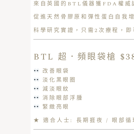
來自英國的BTL儀器獲FDA權
促進天然骨膠原和彈性蛋白自我
科學研究實證，只需2次療程，即
BTL 超．頻眼袋槍 $3
改善眼袋
淡化黑眼圈
減淡眼紋
消除眼部浮腫
緊緻亮眼
★ 適合人士: 長期捱夜 / 眼部