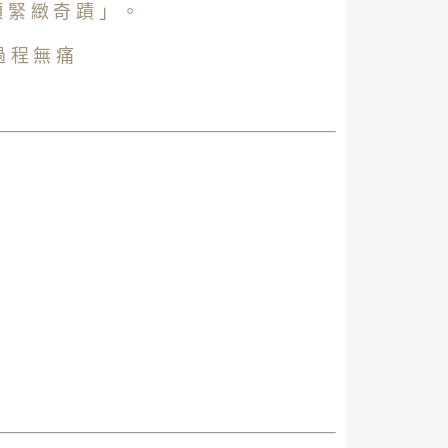
頻緊緻奇蹟」。
過程無痛