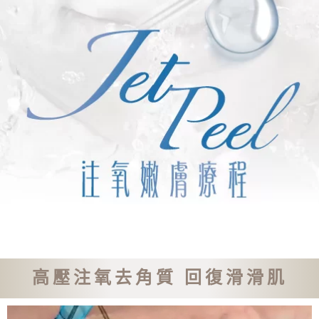
高壓注氧去角質 回復滑滑肌