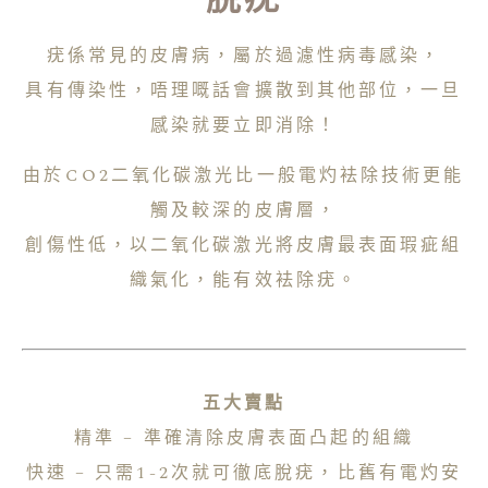
疣係常見的皮膚病，屬於過濾性病毒感染，
具有傳染性，唔理嘅話會擴散到其他部位，一旦
感染就要立即消除！
由於CO2二氧化碳激光比一般電灼袪除技術更能
觸及較深的皮膚層，
創傷性低，以二氧化碳激光將皮膚最表面瑕疵組
織氣化，能有效袪除疣。
五大賣點
精準 – 準確清除皮膚表面凸起的組織
快速 – 只需1-2次就可徹底脫疣，比舊有電灼安