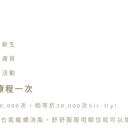
皮新生
糙膚質
常活動
療程一次
000次，相等於30,000次Sit-Up!
中也能繼續消脂，舒舒服服咁瞓住就可以