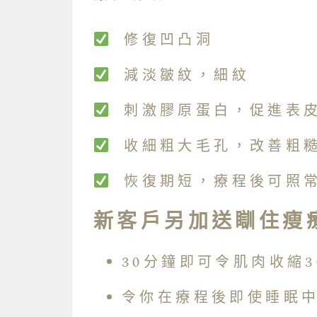
修復凹凸洞
減淡皺紋，細紋
刺激膠原蛋白，促進表
收細粗大毛孔，改善粗
恢復期短，療程後可照
新客戶另加送瞓住瘦
30分鐘即可令肌肉收縮30,
令你在療程後即使睡眠