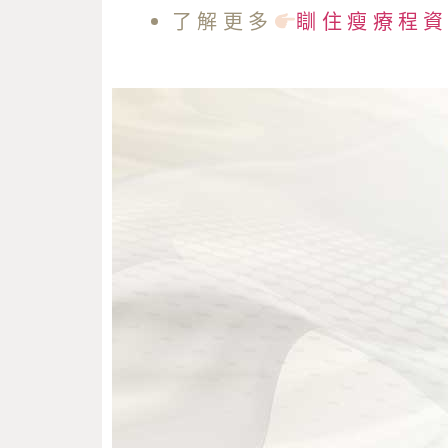
了解更多
瞓住瘦療程