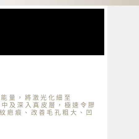
的能量，將激光化細至
皮膚中及深入真皮層，極速令膠
紋疤痕、改善毛孔粗大、凹