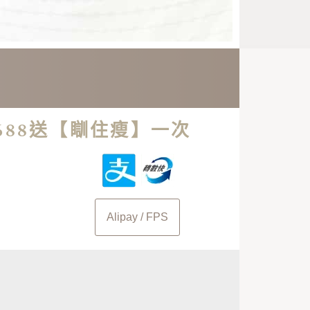
688送【瞓住瘦】一次
Alipay / FPS