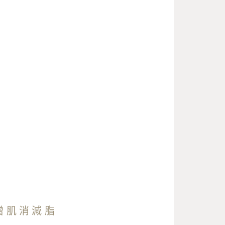
增肌消減脂