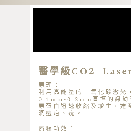
醫學級CO2 Las
原理：
利用高能量的二氧化碳激光
0.1mm-0.2mm直徑
原蛋白迅速收縮及增生，達
洞痘疤、疣。
療程功效：