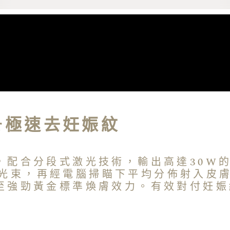
er極速去妊娠紋
，配合分段式激光技術，輸出高達30W
的纖幼光束，再經電腦掃瞄下平均分佈射入
至強勁黃金標準煥膚效力。有效對付妊娠