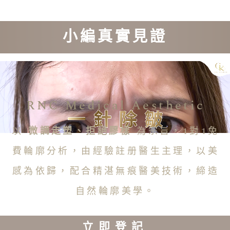
小編真實見證
RNC Medical Aesthetic
以
微調走塑、拒絕膠樣
為宗旨，1對1免
費輪廓分析，由經驗註册醫生主理，以美
感為依歸，配合精湛無痕醫美技術，締造
自然輪廓美學。
立即登記