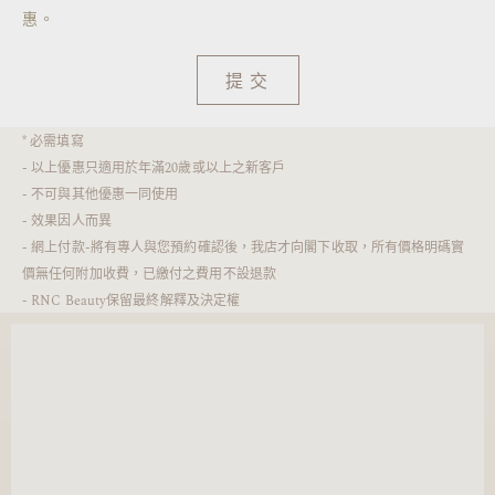
惠。
提交
* 必需填寫
- 以上優惠只適用於年滿20歲或以上之新客戶
- 不可與其他優惠一同使用
- 效果因人而異
- 網上付款-將有專人與您預約確認後，我店才向閣下收取，所有價格明碼實
價無任何附加收費，已繳付之費用不設退款
- RNC Beauty保留最終解釋及決定權