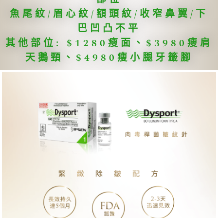
魚尾紋/眉心紋/額頭紋/收窄鼻翼/下
巴凹凸不平
其他部位: $1280瘦面、$3980瘦肩
天鵝頸、$4980瘦小腿牙籤腳